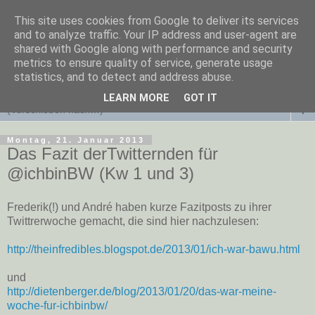
This site uses cookies from Google to deliver its services
and to analyze traffic. Your IP address and user-agent are
shared with Google along with performance and security
metrics to ensure quality of service, generate usage
statistics, and to detect and address abuse.
LEARN MORE
GOT IT
▼
Montag, 21. Januar 2013
Das Fazit derTwitternden für
@ichbinBW (Kw 1 und 3)
Frederik(!) und André haben kurze Fazitposts zu ihrer
Twittrerwoche gemacht, die sind hier nachzulesen:
http://theinfredibles.blogspot.de/2013/01/ich-war-bawu.html
und
http://dietenberger.de/blog/2013/01/20/das-war-meine-
woche-fur-ichbinbw/